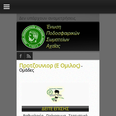
Δεν υπάρχουν αναμετρήσεις
Προτζουνιορ (Ε Ομιλος)
-
Ομάδες
ΔΕΙΤΕ ΕΠΙΣΗΣ
Βαθμολογία
Πρόγραμμα
Στατιστικά