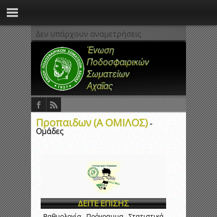
Δεν υπάρχουν αναμετρήσεις
Προπαιδων (Α ΟΜΙΛΟΣ)
-
Ομάδες
ΔΕΙΤΕ ΕΠΙΣΗΣ
Βαθμολογία
Πρόγραμμα
Στατιστικά