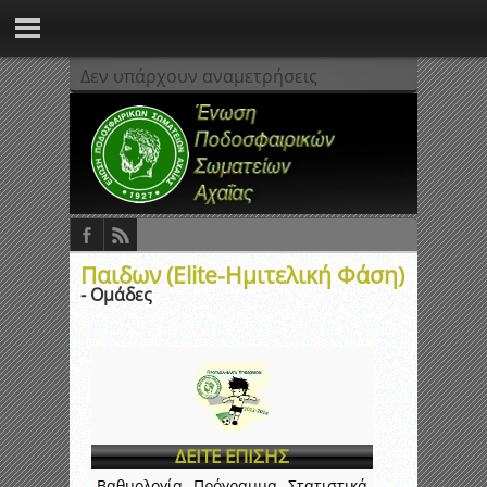
Δεν υπάρχουν αναμετρήσεις
Παιδων (Elite-Ημιτελική Φάση)
- Ομάδες
ΔΕΙΤΕ ΕΠΙΣΗΣ
Βαθμολογία
Πρόγραμμα
Στατιστικά