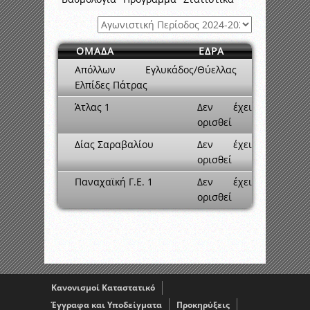
ΟΜΑΔΑ
ΕΔΡΑ
Απόλλων Εγλυκάδος/
Θύελλας
Ελπίδες Πάτρας
Άτλας 1
Δεν έχει
ορισθεί
Δίας Σαραβαλίου
Δεν έχει
ορισθεί
Παναχαϊκή Γ.Ε. 1
Δεν έχει
ορισθεί
Κανονισμοί Καταστατικό
Έγγραφα και Υποδείγματα
Προκηρύξεις