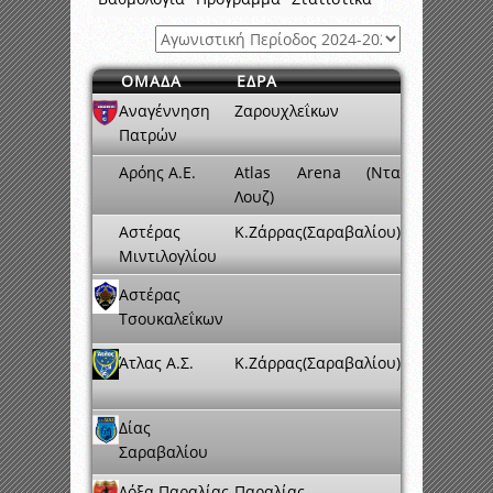
ΟΜΑΔΑ
ΕΔΡΑ
Αναγέννηση
Ζαρουχλεΐκων
Πατρών
Αρόης Α.Ε.
Atlas Arena (Ντα
Λουζ)
Αστέρας
Κ.Ζάρρας(Σαραβαλίου)
Μιντιλογλίου
Αστέρας
Τσουκαλεΐκων
Άτλας Α.Σ.
Κ.Ζάρρας(Σαραβαλίου)
Δίας
Σαραβαλίου
Δόξα Παραλίας
Παραλίας