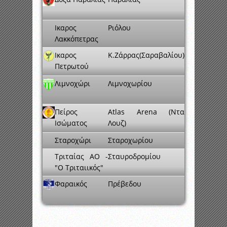
Ικαρος
Ριόλου
Λακκόπετρας
Ικαρος
Κ.Ζάρρας(Σαραβαλίου)
Πετρωτού
Λιμνοχώρι
Λιμνοχωρίου
Πείρος
Atlas Arena (Ντα
Ισώματος
Λουζ)
Σταροχώρι
Σταροχωρίου
Τριταίας ΑΟ -
Σταυροδρομίου
"Ο Τριταιικός"
Φαραικός
Πρέβεδου