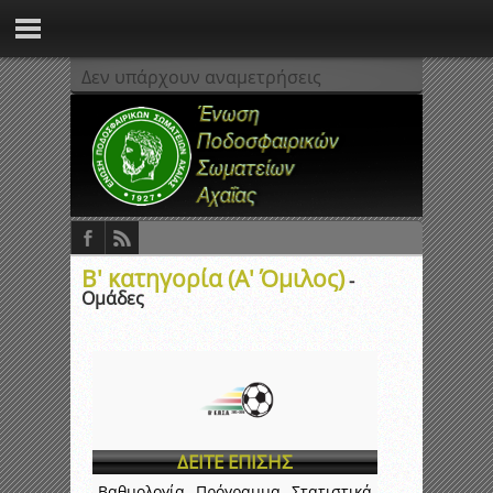
Δεν υπάρχουν αναμετρήσεις
Β' κατηγορία (Α' Όμιλος)
-
Ομάδες
ΔΕΙΤΕ ΕΠΙΣΗΣ
Βαθμολογία
Πρόγραμμα
Στατιστικά