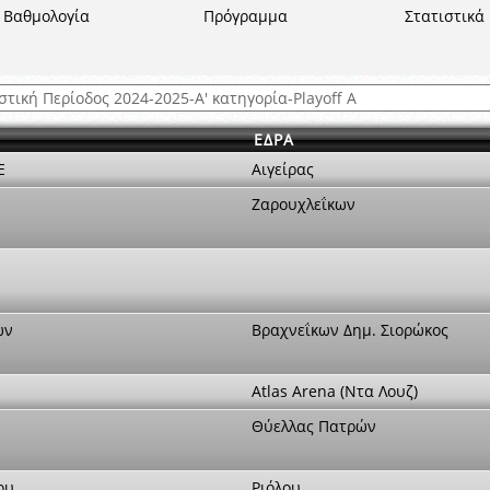
ξετάσεων Σεμιναρίου προεπιλογής Διαιτητών και Παρατηρητών ΕΠΣΑ αγω
Βαθμολογία
Πρόγραμμα
Στατιστικά
 όμιλο
ν και Κυπέλλου 2015-2016
ΕΔΡΑ
Ε
Αιγείρας
Ζαρουχλεΐκων
ων
Βραχνεΐκων Δημ. Σιορώκος
Atlas Arena (Ντα Λουζ)
Θύελλας Πατρών
ου
Ριόλου