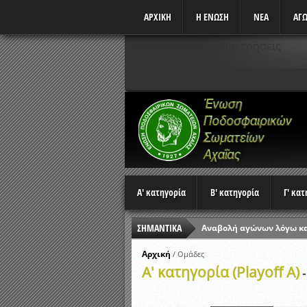
ΑΡΧΙΚΗ
Η ΕΝΩΣΗ
ΝΕΑ
ΑΓΩ
Δεν υπάρχουν αναμετρήσεις
Α' κατηγορία
Β' κατηγορία
Γ' κα
ΣΗΜΑΝΤΙΚΑ
Αναβολή αγώνων λόγω κ
Ώρες έναρξης αγώνων Π
Αρχική
/
Ομάδες
Α' κατηγορία (Playoff A)
Αποτελέσματα επαναληπτ
-
Κλήρωση Β’ Φάσης Κυπέλ