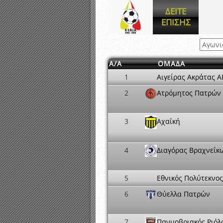
Αποτελέσματα γραπτών ε
ΔΕΙΤΕ
Καταρτισμός ομάδων ανα
ΕΠΙΣΗΣ
Κληρώσεις Πρωταθλημάτω
Α/Α
ΟΜΑΔΑ
1
Αιγείρας Ακράτας Α
2
Ατρόμητος Πατρών
3
Αχαΐκή
4
Διαγόρας Βραχνεΐκ
5
Εθνικός Πολύτεκνος
6
Θύελλα Πατρών
7
Πανμοβριακός Ριόλ