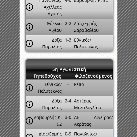
Πανιώνιος/
4-0
Δαβουρλής Κ. 92
Αχιλλέας
Αγυιάς
Θύελλα
2-2
Δίας/Ερμής
Αιγίου
Σαραβαλίου
Δόξα
1-3
Εθνικός/
Παραλίας
Πολύτεκνος
5η Αγωνιστική
Γηπεδούχος
Φιλοξενούμενος
Εθνικός/
-
Ρεπο
Πολύτεκνος
Δόξα
2-4
Αστέρας
Παραλίας
Μιντιλογλίου
Δαβουρλής Κ.
3-0
ΑΕ Αιγείρας/
92
Ακράτας
Δίας/Ερμής
0-9
Πανιώνιος/