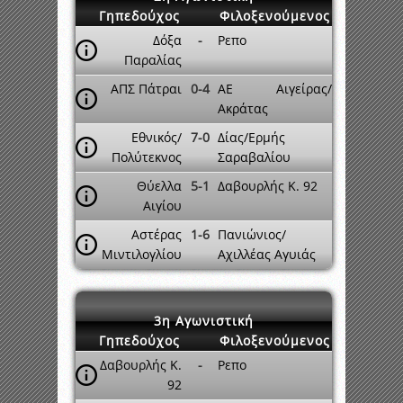
Γηπεδούχος
Φιλοξενούμενος
Δόξα
-
Ρεπο
Παραλίας
ΑΠΣ Πάτραι
0-4
ΑΕ Αιγείρας/
Ακράτας
Εθνικός/
7-0
Δίας/Ερμής
Πολύτεκνος
Σαραβαλίου
Θύελλα
5-1
Δαβουρλής Κ. 92
Αιγίου
Αστέρας
1-6
Πανιώνιος/
Μιντιλογλίου
Αχιλλέας Αγυιάς
3η Αγωνιστική
Γηπεδούχος
Φιλοξενούμενος
Δαβουρλής Κ.
-
Ρεπο
92