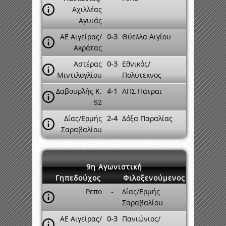
Αχιλλέας
Αγυιάς
ΑΕ Αιγείρας/
0-3
Θύελλα Αιγίου
Ακράτας
Αστέρας
0-3
Εθνικός/
Μιντιλογλίου
Πολύτεκνος
Δαβουρλής Κ.
4-1
ΑΠΣ Πάτραι
92
Δίας/Ερμής
2-4
Δόξα Παραλίας
Σαραβαλίου
9η Αγωνιστική
Γηπεδούχος
Φιλοξενούμενος
Ρεπο
-
Δίας/Ερμής
Σαραβαλίου
ΑΕ Αιγείρας/
0-3
Πανιώνιος/