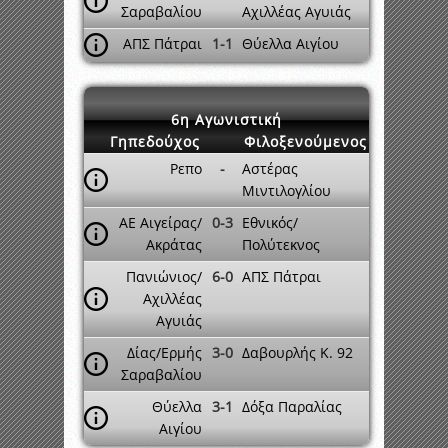
Σαραβαλίου
Αχιλλέας Αγυιάς
ΑΠΣ Πάτραι
1-1
Θύελλα Αιγίου
6η Αγωνιστική
Γηπεδούχος
Φιλοξενούμενος
Ρεπο
-
Αστέρας
Μιντιλογλίου
ΑΕ Αιγείρας/
0-3
Εθνικός/
Ακράτας
Πολύτεκνος
Πανιώνιος/
6-0
ΑΠΣ Πάτραι
Αχιλλέας
Αγυιάς
Δίας/Ερμής
3-0
Δαβουρλής Κ. 92
Σαραβαλίου
Θύελλα
3-1
Δόξα Παραλίας
Αιγίου