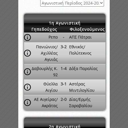
1η Αγωνιστική
Γηπεδούχος
Φιλοξενούμενος
Ρεπο
-
ΑΠΣ Πάτραι
Πανιώνιος/
3-2
Εθνικός/
Αχιλλέας
Πολύτεκνος
Αγυιάς
Δαβουρλής Κ.
1-4
Δόξα Παραλίας
92
Θύελλα
3-1
Αστέρας
Αιγίου
Μιντιλογλίου
ΑΕ Αιγείρας/
2-0
Δίας/Ερμής
Ακράτας
Σαραβαλίου
2η Αγωνιστική