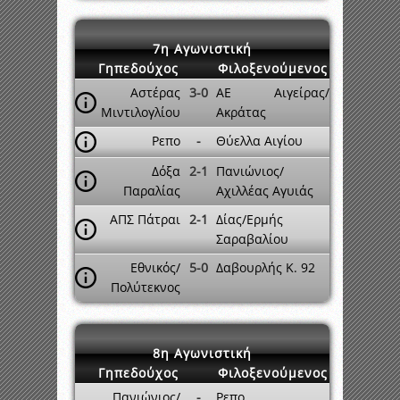
7η Αγωνιστική
Γηπεδούχος
Φιλοξενούμενος
Αστέρας
3-0
ΑΕ Αιγείρας/
Μιντιλογλίου
Ακράτας
Ρεπο
-
Θύελλα Αιγίου
Δόξα
2-1
Πανιώνιος/
Παραλίας
Αχιλλέας Αγυιάς
ΑΠΣ Πάτραι
2-1
Δίας/Ερμής
Σαραβαλίου
Εθνικός/
5-0
Δαβουρλής Κ. 92
Πολύτεκνος
8η Αγωνιστική
Γηπεδούχος
Φιλοξενούμενος
Πανιώνιος/
-
Ρεπο