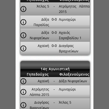
Άτλας 5
-
Ατρόμητος Λάππα
2015
Δόξα
0-0
Λιμνοχώρι
Παραλίας
Δόξα
0-0
Αχαιός
Νιφορεΐκων
Σαραβαλίου 1
Αχαϊκή
0-0
Διαγόρας
Βραχνείκων
14η Αγωνιστική
Γηπεδούχος
Φιλοξενούμενος
Αχαϊκή
-
Δόξα Νιφορεΐκων
Ατρόμητος
-
Λιμνοχώρι
Λάππα 2015
Διαγόρας
-
Άτλας 5
Βραχνείκων