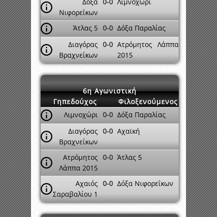
Δόξα
0-0
Λιμνοχώρι
Νιφορεΐκων
Άτλας 5
0-0
Δόξα Παραλίας
Διαγόρας
0-0
Ατρόμητος Λάππα
Βραχνείκων
2015
6η Αγωνιστική
Γηπεδούχος
Φιλοξενούμενος
Λιμνοχώρι
0-0
Δόξα Παραλίας
Διαγόρας
0-0
Αχαϊκή
Βραχνείκων
Ατρόμητος
0-0
Άτλας 5
Λάππα 2015
Αχαιός
0-0
Δόξα Νιφορεΐκων
Σαραβαλίου 1