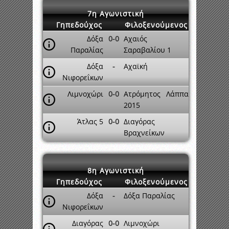
7η Αγωνιστική
Γηπεδούχος
Φιλοξενούμενος
Δόξα
0-0
Αχαιός
Παραλίας
Σαραβαλίου 1
Δόξα
-
Αχαϊκή
Νιφορεΐκων
Λιμνοχώρι
0-0
Ατρόμητος Λάππα
2015
Άτλας 5
0-0
Διαγόρας
Βραχνείκων
8η Αγωνιστική
Γηπεδούχος
Φιλοξενούμενος
Δόξα
-
Δόξα Παραλίας
Νιφορεΐκων
Διαγόρας
0-0
Λιμνοχώρι