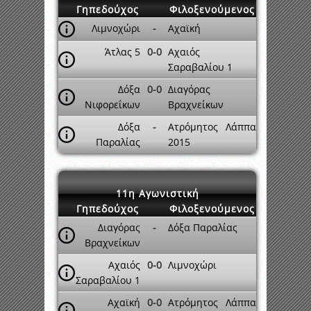
Γηπεδούχος
Φιλοξενούμενος
Λιμνοχώρι
-
Αχαϊκή
Άτλας 5
0-0
Αχαιός
Σαραβαλίου 1
Δόξα
0-0
Διαγόρας
Νιφορεΐκων
Βραχνείκων
Δόξα
-
Ατρόμητος Λάππα
Παραλίας
2015
11η Αγωνιστική
Γηπεδούχος
Φιλοξενούμενος
Διαγόρας
-
Δόξα Παραλίας
Βραχνείκων
Αχαιός
0-0
Λιμνοχώρι
Σαραβαλίου 1
Αχαϊκή
0-0
Ατρόμητος Λάππα