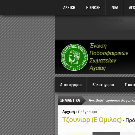
ΑΡΧΙΚΗ
Η ΕΝΩΣΗ
ΝΕΑ
ΑΓΩ
Δεν υπάρχουν αναμετρήσεις
Α' κατηγορία
Β' κατηγορία
Γ' κα
ΣΗΜΑΝΤΙΚΑ
Ώρες έναρξης αγώνων Π
Αποτελέσματα επαναληπτ
Αρχική
/
Πρόγραμμα
Τζουνιορ (Ε Ομιλος)
Κλήρωση Β’ Φάσης Κυπέλ
- Πρ
Αποτελέσματα γραπτών ε