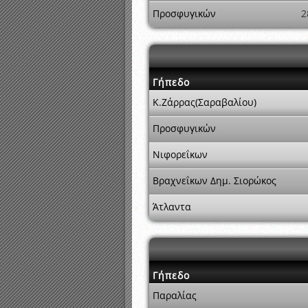
Προσφυγικών
2
Γήπεδο
Κ.Ζάρρας(Σαραβαλίου)
Προσφυγικών
Νιφορεΐκων
Βραχνεΐκων Δημ. Σιορώκος
Άτλαντα
Γήπεδο
Παραλίας