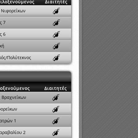
ιλοξενούμενος
Διαιτητές
 Νιφορεΐκων
ς 7
ς 6
κή
κός/Πολύτεκνος
οξενούμενος
Διαιτητές
ς Βραχνεΐκων
φορεΐκων
ατρών 1
Σαραβαλίου 2