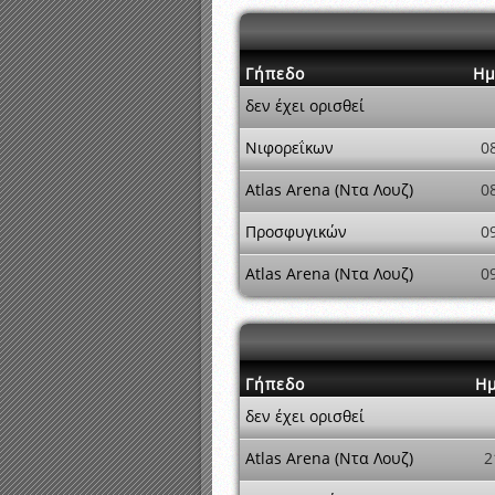
Γήπεδο
Ημ
δεν έχει ορισθεί
Νιφορεΐκων
0
Atlas Arena (Ντα Λουζ)
0
Προσφυγικών
0
Atlas Arena (Ντα Λουζ)
0
Γήπεδο
Ημ
δεν έχει ορισθεί
Atlas Arena (Ντα Λουζ)
2