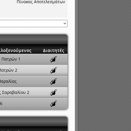
Πίνακας Αποτελεσμάτων
ιλοξενούμενος
Διαιτητές
 Πατρών 1
Πατρών 2
Παραλίας
ς Σαραβαλίου 2
 6