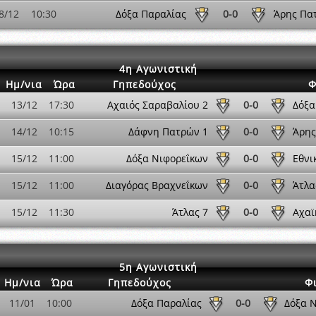
8/12
10:30
Δόξα Παραλίας
0-0
Άρης Πα
4η Αγωνιστική
Ημ/νια
Ώρα
Γηπεδούχος
Φ
13/12
17:30
Αχαιός Σαραβαλίου 2
0-0
Δόξα
14/12
10:15
Δάφνη Πατρών 1
0-0
Άρης
15/12
11:00
Δόξα Νιφορεΐκων
0-0
Εθνι
15/12
11:00
Διαγόρας Βραχνεΐκων
0-0
Άτλα
15/12
11:30
Άτλας 7
0-0
Αχαϊ
5η Αγωνιστική
Ημ/νια
Ώρα
Γηπεδούχος
Φ
11/01
10:00
Δόξα Παραλίας
0-0
Δόξα 