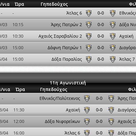
/νια
Ώρα
Γηπεδούχος
Φι
-
-
Άτλας 6
0-0
Εθνικός
9/03
10:15
Άρης Πατρών 2
0-0
Δόξα Νι
0/03
10:30
Αχαιός Σαραβαλίου 2
0-0
Αχαϊκή
0/03
15:00
Δάφνη Πατρών 1
0-0
Διαγόρα
6/04
15:00
Δόξα Παραλίας
0-0
Άτλας 7
11η Αγωνιστική
/νια
Ώρα
Γηπεδούχος
Φιλ
-
-
Εθνικός/Πολύτεκνος
0-0
Άρης Πα
3/04
11:30
Αχαϊκή
0-0
Διαγόρα
3/04
12:00
Δόξα Νιφορεΐκων
0-0
Αχαιός 
3/04
16:00
Άτλας 6
0-0
Δόξα Πα