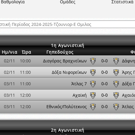
 όμιλο
Βαθμολογία
Ομάδες
Στατιστικά
ν και Κυπέλλου 2015-2016
αιρικών συνθηκών
1η Αγωνιστική
Ημ/νια
Ώρα
Γηπεδούχος
Φ
02/11
10:00
Διαγόρας Βραχνεΐκων
0-0
Δάφνη
02/11
11:00
Δόξα Νιφορεΐκων
0-0
Άρης 
03/11
11:00
Άτλας 7
0-0
Δόξα 
03/11
12:00
Αχαϊκή
0-0
Αχαιό
03/11
12:00
Εθνικός/Πολύτεκνος
0-0
Άτλας
2η Αγωνιστική