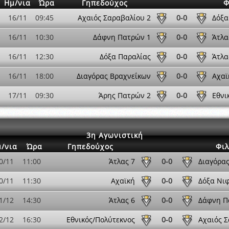
Ημ/νια
Ώρα
Γηπεδούχος
Φ
16/11
09:45
Αχαιός Σαραβαλίου 2
0-0
Δόξα
16/11
10:30
Δάφνη Πατρών 1
0-0
Άτλα
16/11
12:30
Δόξα Παραλίας
0-0
Άτλα
16/11
18:00
Διαγόρας Βραχνεΐκων
0-0
Αχαϊ
17/11
09:30
Άρης Πατρών 2
0-0
Εθνι
3η Αγωνιστική
/νια
Ώρα
Γηπεδούχος
Φιλ
0/11
11:00
Άτλας 7
0-0
Διαγόρα
0/11
11:30
Αχαϊκή
0-0
Δόξα Νι
1/12
14:30
Άτλας 6
0-0
Δάφνη Π
2/12
16:30
Εθνικός/Πολύτεκνος
0-0
Αχαιός 