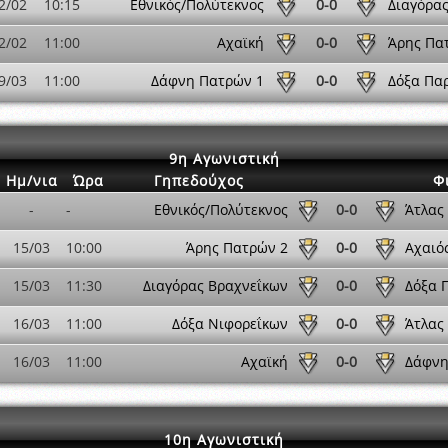
2/02
10:15
Εθνικός/Πολύτεκνος
0-0
Διαγόρα
2/02
11:00
Αχαϊκή
0-0
Άρης Πα
9/03
11:00
Δάφνη Πατρών 1
0-0
Δόξα Πα
9η Αγωνιστική
Ημ/νια
Ώρα
Γηπεδούχος
Φ
-
-
Εθνικός/Πολύτεκνος
0-0
Άτλας
15/03
10:00
Άρης Πατρών 2
0-0
Αχαιό
15/03
11:30
Διαγόρας Βραχνεΐκων
0-0
Δόξα 
16/03
11:00
Δόξα Νιφορεΐκων
0-0
Άτλας
16/03
11:00
Αχαϊκή
0-0
Δάφνη
10η Αγωνιστική