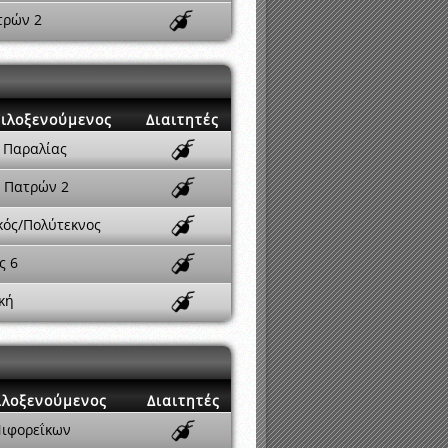
τρών 2
ιλοξενούμενος
Διαιτητές
 Παραλίας
 Πατρών 2
κός/Πολύτεκνος
ς 6
κή
ιλοξενούμενος
Διαιτητές
Νιφορεΐκων