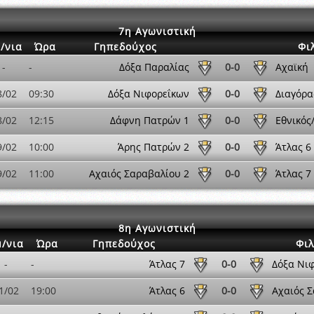
7η Αγωνιστική
/νια
Ώρα
Γηπεδούχος
Φι
-
-
Δόξα Παραλίας
0-0
Αχαϊκή
8/02
09:30
Δόξα Νιφορεΐκων
0-0
Διαγόρα
8/02
12:15
Δάφνη Πατρών 1
0-0
Εθνικός
9/02
10:00
Άρης Πατρών 2
0-0
Άτλας 6
9/02
11:00
Αχαιός Σαραβαλίου 2
0-0
Άτλας 7
8η Αγωνιστική
/νια
Ώρα
Γηπεδούχος
Φιλ
-
-
Άτλας 7
0-0
Δόξα Νι
1/02
19:00
Άτλας 6
0-0
Αχαιός 