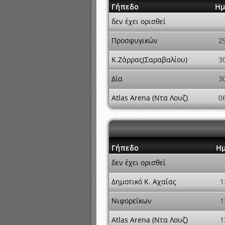
Γήπεδο
Ημ
δεν έχει ορισθεί
Προσφυγικών
2
Κ.Ζάρρας(Σαραβαλίου)
3
Δία
3
Atlas Arena (Ντα Λουζ)
0
Γήπεδο
Ημ
δεν έχει ορισθεί
Δημοτικό Κ. Αχαΐας
1
Νιφορεΐκων
1
Atlas Arena (Ντα Λουζ)
1