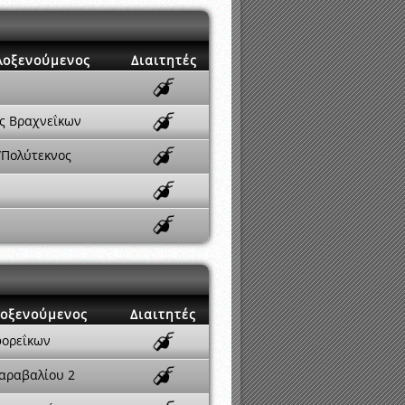
λοξενούμενος
Διαιτητές
ς Βραχνεΐκων
/Πολύτεκνος
οξενούμενος
Διαιτητές
φορεΐκων
Σαραβαλίου 2