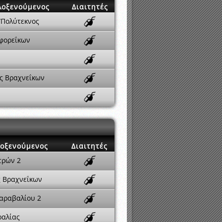
λοξενούμενος
Διαιτητές
/Πολύτεκνος
φορεΐκων
ς Βραχνεΐκων
οξενούμενος
Διαιτητές
τρών 2
ς Βραχνεΐκων
Σαραβαλίου 2
ραλίας