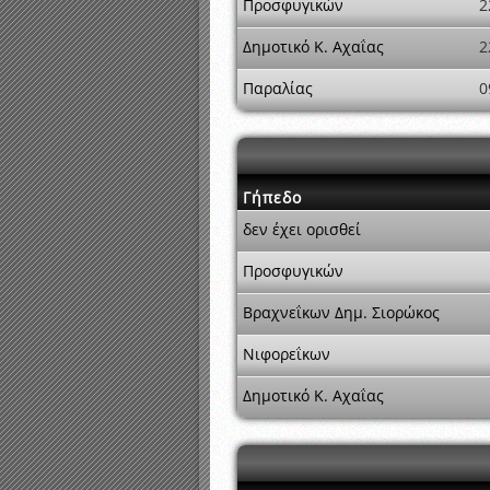
Προσφυγικών
2
Δημοτικό Κ. Αχαΐας
2
Παραλίας
0
Γήπεδο
δεν έχει ορισθεί
Προσφυγικών
Βραχνεΐκων Δημ. Σιορώκος
Νιφορεΐκων
Δημοτικό Κ. Αχαΐας