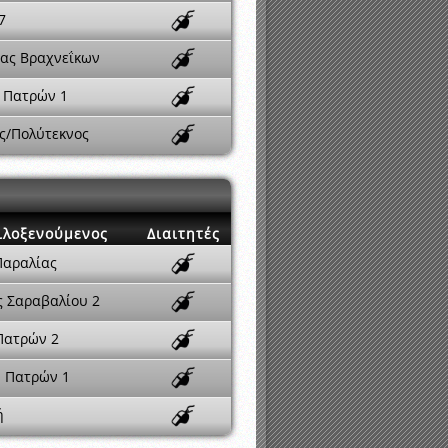
7
ρας Βραχνεΐκων
 Πατρών 1
ς/Πολύτεκνος
ιλοξενούμενος
Διαιτητές
Παραλίας
ς Σαραβαλίου 2
Πατρών 2
 Πατρών 1
ή