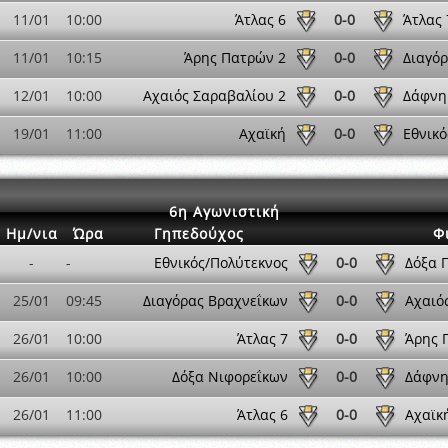
11/01
10:00
Άτλας 6
0-0
Άτλας 
11/01
10:15
Άρης Πατρών 2
0-0
Διαγό
12/01
10:00
Αχαιός Σαραβαλίου 2
0-0
Δάφνη
19/01
11:00
Αχαϊκή
0-0
Εθνικό
6η Αγωνιστική
Ημ/νια
Ώρα
Γηπεδούχος
Φ
-
-
Εθνικός/Πολύτεκνος
0-0
Δόξα 
25/01
09:45
Διαγόρας Βραχνεΐκων
0-0
Αχαιό
26/01
10:00
Άτλας 7
0-0
Άρης 
26/01
10:00
Δόξα Νιφορεΐκων
0-0
Δάφνη
26/01
11:00
Άτλας 6
0-0
Αχαϊκ