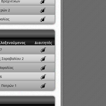
ς Βραχνεΐκων
τρών 2
ραλίας
ιλοξενούμενος
Διαιτητές
 7
ς Σαραβαλίου 2
Παραλίας
 6
 Πατρών 1