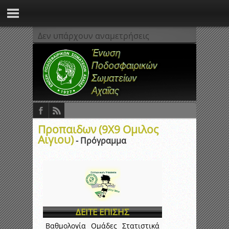
Δεν υπάρχουν αναμετρήσεις
Προπαιδων (9Χ9 Ομιλος
Αιγιου)
- Πρόγραμμα
ΔΕΙΤΕ ΕΠΙΣΗΣ
Βαθμολογία
Ομάδες
Στατιστικά