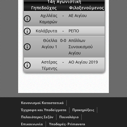
14η Αγωνιστική
Γηπεδούχος
Φιλοξενούμενος
Αχιλλέας
-
ΑΕ Αιγίου
Καμαρών
Καλάβρυτα
-
ΡΕΠΟ
Θύελλα
0-0
Απόλλων
Αιγίου 1
Συνοικισμού
Αιγίου
Αστέρας
-
ΑΟ Αιγίου 2019
Τέμενης
Κανονισμοί Καταστατικό
Έγγραφα και Υποδείγματα
Προκηρύξεις
Παλαιότερες Σεζόν
Ποινολόγιο
Επικοινωνία
Υποδομές- Primavera