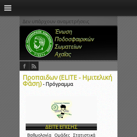
Δεν υπάρχουν αναμετρήσεις
Προπαιδων (ELITE - Ημιτελική
Φάση)
- Πρόγραμμα
ΔΕΙΤΕ ΕΠΙΣΗΣ
Βαθμολογία
Ομάδες
Στατιστικά