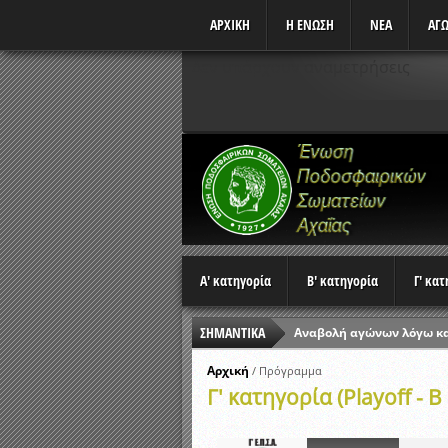
ΑΡΧΙΚΗ
Η ΕΝΩΣΗ
ΝΕΑ
ΑΓΩ
Δεν υπάρχουν αναμετρήσεις
Α' κατηγορία
Β' κατηγορία
Γ' κα
ΣΗΜΑΝΤΙΚΑ
Αναβολή αγώνων λόγω κ
Ώρες έναρξης αγώνων Π
Αρχική
/
Πρόγραμμα
Γ' κατηγορία (Playoff - B
Αποτελέσματα επαναληπτ
Κλήρωση Β’ Φάσης Κυπέλ