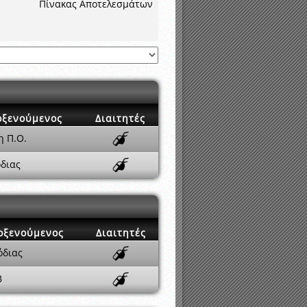
νιστικής περιόδου 2015-2016
Πίνακας Αποτελεσμάτων
οξενούμενος
Διαιτητές
η Π.Ο.
διας
οξενούμενος
Διαιτητές
όδιας
Β