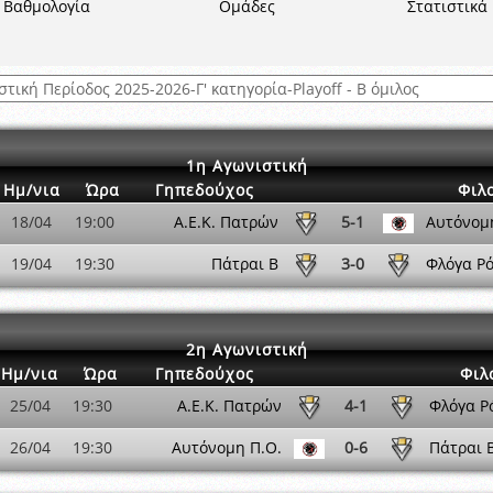
ξετάσεων Σεμιναρίου προεπιλογής Διαιτητών και Παρατηρητών ΕΠΣΑ αγω
Βαθμολογία
Ομάδες
Στατιστικά
 όμιλο
ν και Κυπέλλου 2015-2016
1η Αγωνιστική
Ημ/νια
Ώρα
Γηπεδούχος
Φιλ
18/04
19:00
Α.Ε.Κ. Πατρών
5-1
Αυτόνομ
19/04
19:30
Πάτραι Β
3-0
Φλόγα Ρό
2η Αγωνιστική
Ημ/νια
Ώρα
Γηπεδούχος
Φιλ
25/04
19:30
Α.Ε.Κ. Πατρών
4-1
Φλόγα Ρ
26/04
19:30
Αυτόνομη Π.Ο.
0-6
Πάτραι 