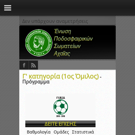
Δεν υπάρχουν αναμετρήσεις
Γ' κατηγορία (1ος Όμιλος)
-
Πρόγραμμα
ΔΕΙΤΕ ΕΠΙΣΗΣ
Βαθμολογία
Ομάδες
Στατιστικά