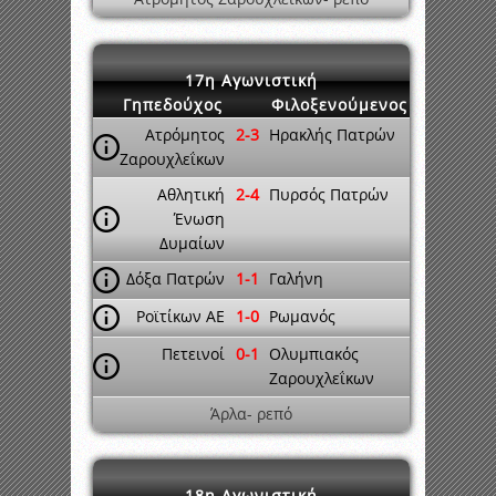
17η Αγωνιστική
Γηπεδούχος
Φιλοξενούμενος
Ατρόμητος
2-3
Ηρακλής Πατρών
Ζαρουχλεΐκων
Αθλητική
2-4
Πυρσός Πατρών
Ένωση
Δυμαίων
Δόξα Πατρών
1-1
Γαλήνη
Ροϊτίκων ΑΕ
1-0
Ρωμανός
Πετεινοί
0-1
Ολυμπιακός
Ζαρουχλεΐκων
Άρλα- ρεπό
18η Αγωνιστική