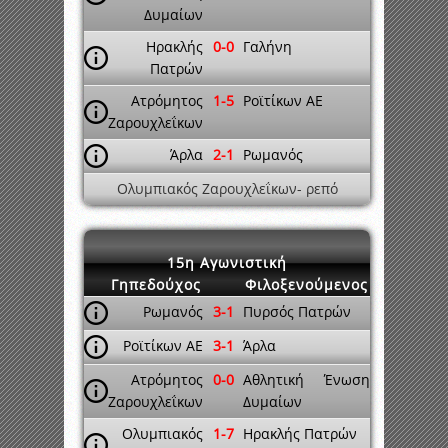
Δυμαίων
Ηρακλής
0-0
Γαλήνη
Πατρών
Ατρόμητος
1-5
Ροϊτίκων ΑΕ
Ζαρουχλεΐκων
Άρλα
2-1
Ρωμανός
Ολυμπιακός Ζαρουχλεΐκων- ρεπό
15η Αγωνιστική
Γηπεδούχος
Φιλοξενούμενος
Ρωμανός
3-1
Πυρσός Πατρών
Ροϊτίκων ΑΕ
3-1
Άρλα
Ατρόμητος
0-0
Αθλητική Ένωση
Ζαρουχλεΐκων
Δυμαίων
Ολυμπιακός
1-7
Ηρακλής Πατρών