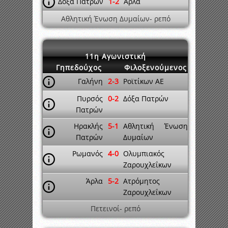
Δόξα Πατρών
1-2
Άρλα
Αθλητική Ένωση Δυμαίων- ρεπό
11η Αγωνιστική
Γηπεδούχος
Φιλοξενούμενος
Γαλήνη
2-3
Ροϊτίκων ΑΕ
Πυρσός
0-2
Δόξα Πατρών
Πατρών
Ηρακλής
5-1
Αθλητική Ένωση
Πατρών
Δυμαίων
Ρωμανός
4-0
Ολυμπιακός
Ζαρουχλεΐκων
Άρλα
5-2
Ατρόμητος
Ζαρουχλεΐκων
Πετεινοί- ρεπό