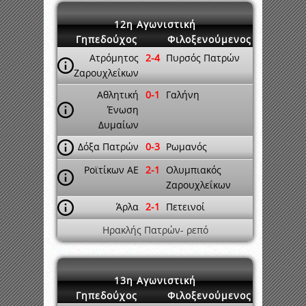
12η Αγωνιστική
Γηπεδούχος
Φιλοξενούμενος
Ατρόμητος
2-4
Πυρσός Πατρών
Ζαρουχλεΐκων
Αθλητική
0-1
Γαλήνη
Ένωση
Δυμαίων
Δόξα Πατρών
0-3
Ρωμανός
Ροϊτίκων ΑΕ
2-1
Ολυμπιακός
Ζαρουχλεΐκων
Άρλα
2-1
Πετεινοί
Ηρακλής Πατρών- ρεπό
13η Αγωνιστική
Γηπεδούχος
Φιλοξενούμενος