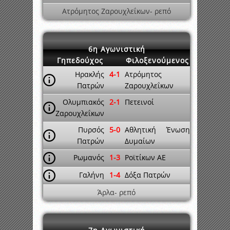
Ατρόμητος Ζαρουχλεΐκων- ρεπό
6η Αγωνιστική
Γηπεδούχος
Φιλοξενούμενος
Ηρακλής
4-1
Ατρόμητος
Πατρών
Ζαρουχλεΐκων
Ολυμπιακός
2-1
Πετεινοί
Ζαρουχλεΐκων
Πυρσός
5-0
Αθλητική Ένωση
Πατρών
Δυμαίων
Ρωμανός
1-3
Ροϊτίκων ΑΕ
Γαλήνη
1-4
Δόξα Πατρών
Άρλα- ρεπό