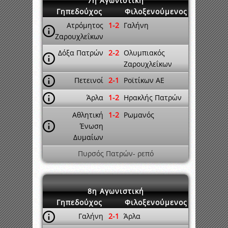
7η Αγωνιστική
Γηπεδούχος
Φιλοξενούμενος
Ατρόμητος
1-2
Γαλήνη
Ζαρουχλεΐκων
Δόξα Πατρών
2-2
Ολυμπιακός
Ζαρουχλεΐκων
Πετεινοί
2-1
Ροϊτίκων ΑΕ
Άρλα
1-2
Ηρακλής Πατρών
Αθλητική
1-2
Ρωμανός
Ένωση
Δυμαίων
Πυρσός Πατρών- ρεπό
8η Αγωνιστική
Γηπεδούχος
Φιλοξενούμενος
Γαλήνη
2-1
Άρλα