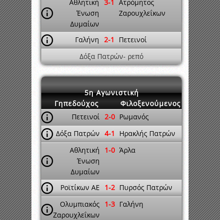
Αθλητική
3-1
Ατρόμητος
Ένωση
Ζαρουχλεΐκων
Δυμαίων
Γαλήνη
2-1
Πετεινοί
Δόξα Πατρών- ρεπό
5η Αγωνιστική
Γηπεδούχος
Φιλοξενούμενος
Πετεινοί
2-0
Ρωμανός
Δόξα Πατρών
4-1
Ηρακλής Πατρών
Αθλητική
1-0
Άρλα
Ένωση
Δυμαίων
Ροϊτίκων ΑΕ
1-2
Πυρσός Πατρών
Ολυμπιακός
1-3
Γαλήνη
Ζαρουχλεΐκων