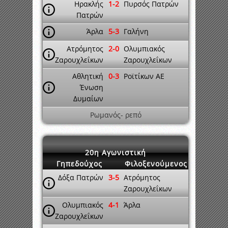
Ηρακλής
1-2
Πυρσός Πατρών
Πατρών
Άρλα
5-3
Γαλήνη
Ατρόμητος
2-0
Ολυμπιακός
Ζαρουχλεΐκων
Ζαρουχλεΐκων
Αθλητική
0-3
Ροϊτίκων ΑΕ
Ένωση
Δυμαίων
Ρωμανός- ρεπό
20η Αγωνιστική
Γηπεδούχος
Φιλοξενούμενος
Δόξα Πατρών
3-5
Ατρόμητος
Ζαρουχλεΐκων
Ολυμπιακός
4-1
Άρλα
Ζαρουχλεΐκων