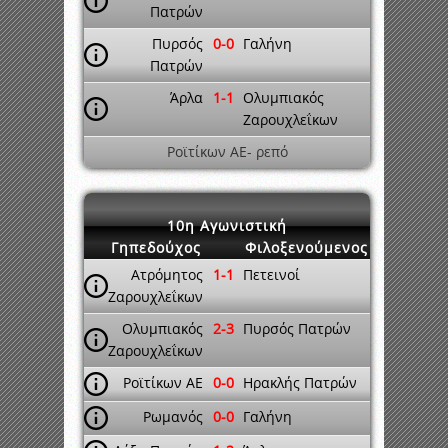
Πατρών
Πυρσός
0-0
Γαλήνη
Πατρών
Άρλα
1-1
Ολυμπιακός
Ζαρουχλεΐκων
Ροϊτίκων ΑΕ- ρεπό
10η Αγωνιστική
Γηπεδούχος
Φιλοξενούμενος
Ατρόμητος
1-1
Πετεινοί
Ζαρουχλεΐκων
Ολυμπιακός
2-3
Πυρσός Πατρών
Ζαρουχλεΐκων
Ροϊτίκων ΑΕ
0-0
Ηρακλής Πατρών
Ρωμανός
0-0
Γαλήνη