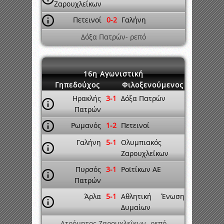
Ζαρουχλεΐκων
Πετεινοί
0-2
Γαλήνη
Δόξα Πατρών- ρεπό
16η Αγωνιστική
Γηπεδούχος
Φιλοξενούμενος
Ηρακλής
3-1
Δόξα Πατρών
Πατρών
Ρωμανός
1-2
Πετεινοί
Γαλήνη
5-1
Ολυμπιακός
Ζαρουχλεΐκων
Πυρσός
3-1
Ροϊτίκων ΑΕ
Πατρών
Άρλα
5-1
Αθλητική Ένωση
Δυμαίων
Ατρόμητος Ζαρουχλεΐκων- ρεπό