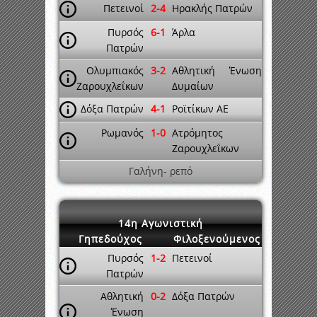
Πετεινοί
2-4
Ηρακλής Πατρών
Πυρσός
6-1
Άρλα
Πατρών
Ολυμπιακός
3-2
Αθλητική Ένωση
Ζαρουχλεΐκων
Δυμαίων
Δόξα Πατρών
4-1
Ροϊτίκων ΑΕ
Ρωμανός
1-0
Ατρόμητος
Ζαρουχλεΐκων
Γαλήνη- ρεπό
14η Αγωνιστική
Γηπεδούχος
Φιλοξενούμενος
Πυρσός
1-2
Πετεινοί
Πατρών
Αθλητική
0-2
Δόξα Πατρών
Ένωση