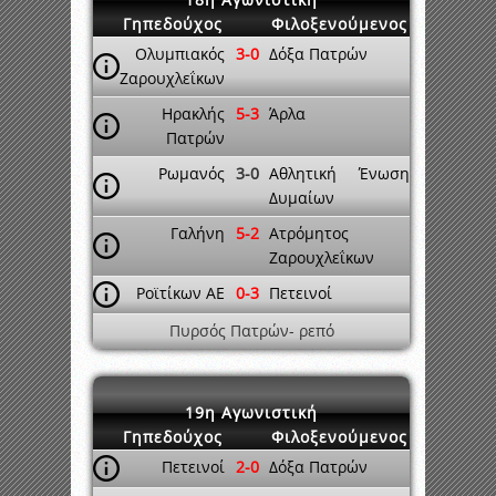
Γηπεδούχος
Φιλοξενούμενος
Ολυμπιακός
3-0
Δόξα Πατρών
Ζαρουχλεΐκων
Ηρακλής
5-3
Άρλα
Πατρών
Ρωμανός
3-0
Αθλητική Ένωση
Δυμαίων
Γαλήνη
5-2
Ατρόμητος
Ζαρουχλεΐκων
Ροϊτίκων ΑΕ
0-3
Πετεινοί
Πυρσός Πατρών- ρεπό
19η Αγωνιστική
Γηπεδούχος
Φιλοξενούμενος
Πετεινοί
2-0
Δόξα Πατρών