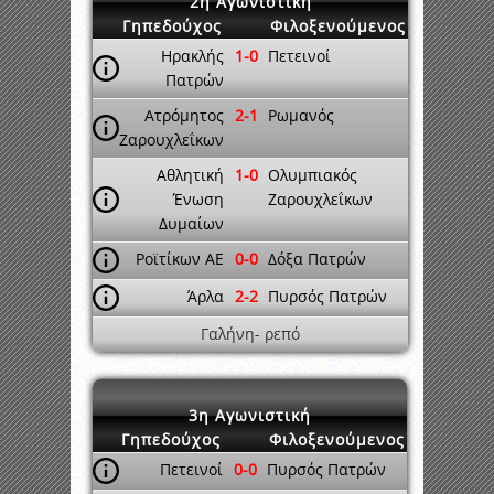
2η Αγωνιστική
Γηπεδούχος
Φιλοξενούμενος
Ηρακλής
1-0
Πετεινοί
Πατρών
Ατρόμητος
2-1
Ρωμανός
Ζαρουχλεΐκων
Αθλητική
1-0
Ολυμπιακός
Ένωση
Ζαρουχλεΐκων
Δυμαίων
Ροϊτίκων ΑΕ
0-0
Δόξα Πατρών
Άρλα
2-2
Πυρσός Πατρών
Γαλήνη- ρεπό
3η Αγωνιστική
Γηπεδούχος
Φιλοξενούμενος
Πετεινοί
0-0
Πυρσός Πατρών