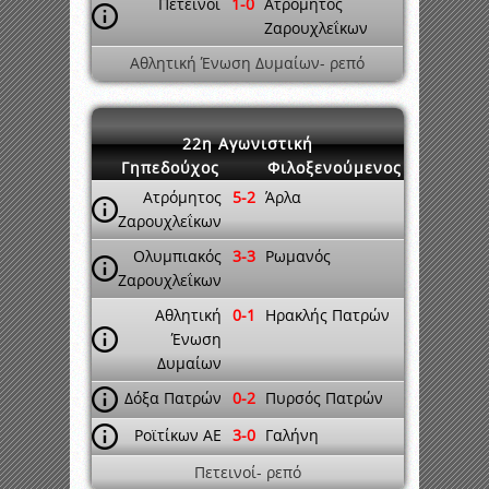
Πετεινοί
1-0
Ατρόμητος
Ζαρουχλεΐκων
Αθλητική Ένωση Δυμαίων- ρεπό
22η Αγωνιστική
Γηπεδούχος
Φιλοξενούμενος
Ατρόμητος
5-2
Άρλα
Ζαρουχλεΐκων
Ολυμπιακός
3-3
Ρωμανός
Ζαρουχλεΐκων
Αθλητική
0-1
Ηρακλής Πατρών
Ένωση
Δυμαίων
Δόξα Πατρών
0-2
Πυρσός Πατρών
Ροϊτίκων ΑΕ
3-0
Γαλήνη
Πετεινοί- ρεπό