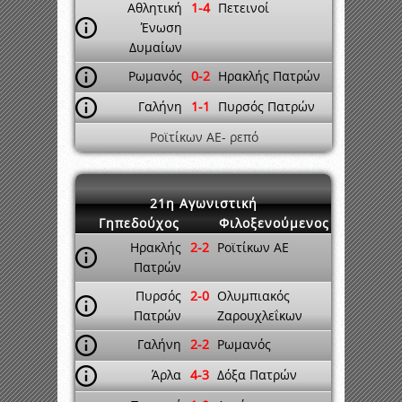
Αθλητική
1-4
Πετεινοί
Ένωση
Δυμαίων
Ρωμανός
0-2
Ηρακλής Πατρών
Γαλήνη
1-1
Πυρσός Πατρών
Ροϊτίκων ΑΕ- ρεπό
21η Αγωνιστική
Γηπεδούχος
Φιλοξενούμενος
Ηρακλής
2-2
Ροϊτίκων ΑΕ
Πατρών
Πυρσός
2-0
Ολυμπιακός
Πατρών
Ζαρουχλεΐκων
Γαλήνη
2-2
Ρωμανός
Άρλα
4-3
Δόξα Πατρών