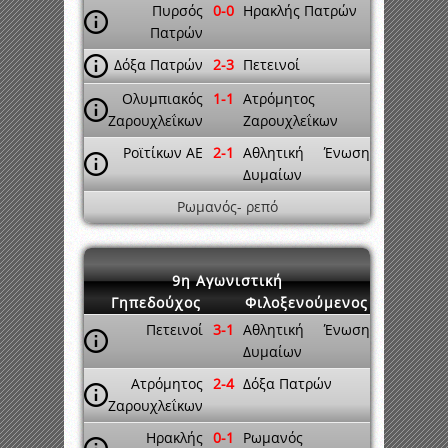
Πυρσός
0-0
Ηρακλής Πατρών
Πατρών
Δόξα Πατρών
2-3
Πετεινοί
Ολυμπιακός
1-1
Ατρόμητος
Ζαρουχλεΐκων
Ζαρουχλεΐκων
Ροϊτίκων ΑΕ
2-1
Αθλητική Ένωση
Δυμαίων
Ρωμανός- ρεπό
9η Αγωνιστική
Γηπεδούχος
Φιλοξενούμενος
Πετεινοί
3-1
Αθλητική Ένωση
Δυμαίων
Ατρόμητος
2-4
Δόξα Πατρών
Ζαρουχλεΐκων
Ηρακλής
0-1
Ρωμανός