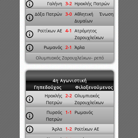
Γαλήνη
3-2
Ηρακλής Πατρών
Δόξα Πατρών
3-0
Αθλητική Ένωση
Δυμαίων
Ροϊτίκων ΑΕ
4-1
Ατρόμητος
Ζαρουχλεΐκων
Ρωμανός
2-1
Άρλα
Ολυμπιακός Ζαρουχλεΐκων- ρεπό
4η Αγωνιστική
Γηπεδούχος
Φιλοξενούμενος
Ηρακλής
2-2
Ολυμπιακός
Πατρών
Ζαρουχλεΐκων
Πυρσός
1-1
Ρωμανός
Πατρών
Άρλα
1-2
Ροϊτίκων ΑΕ