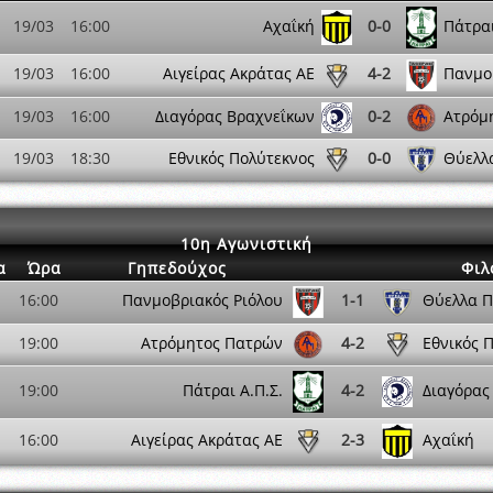
19/03
16:00
Αχαΐκή
0-0
Πάτραι
19/03
16:00
Αιγείρας Ακράτας ΑΕ
4-2
Πανμο
19/03
16:00
Διαγόρας Βραχνεΐκων
0-2
Ατρόμ
19/03
18:30
Εθνικός Πολύτεκνος
0-0
Θύελλ
10η Αγωνιστική
α
Ώρα
Γηπεδούχος
Φιλ
16:00
Πανμοβριακός Ριόλου
1-1
Θύελλα 
19:00
Ατρόμητος Πατρών
4-2
Εθνικός 
19:00
Πάτραι Α.Π.Σ.
4-2
Διαγόρας
16:00
Αιγείρας Ακράτας ΑΕ
2-3
Αχαΐκή