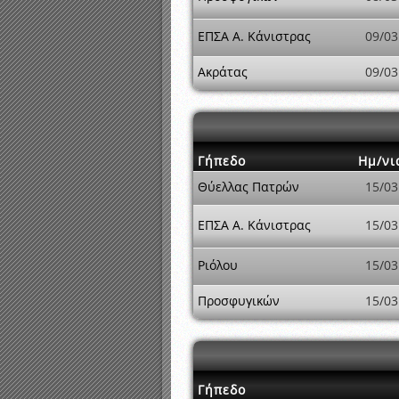
ΕΠΣΑ Α. Κάνιστρας
09/03
Ακράτας
09/03
Γήπεδο
Ημ/νι
Θύελλας Πατρών
15/03
ΕΠΣΑ Α. Κάνιστρας
15/03
Ριόλου
15/03
Προσφυγικών
15/03
Γήπεδο