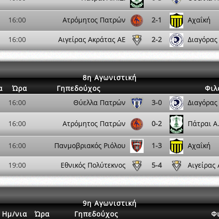
16:00
Ατρόμητος Πατρών
2-1
Αχαΐκή
16:00
Αιγείρας Ακράτας ΑΕ
2-2
Διαγόρας
8η Αγωνιστική
α
Ώρα
Γηπεδούχος
Φιλ
16:00
Θύελλα Πατρών
3-0
Διαγόρας
16:00
Ατρόμητος Πατρών
0-2
Πάτραι Α.
16:00
Πανμοβριακός Ριόλου
1-3
Αχαΐκή
19:00
Εθνικός Πολύτεκνος
5-4
Αιγείρας
9η Αγωνιστική
Ημ/νια
Ώρα
Γηπεδούχος
Φ