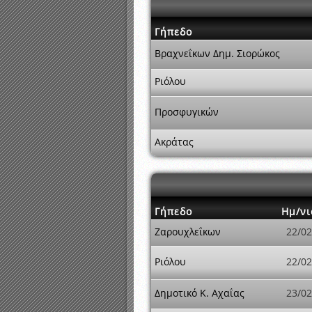
Γήπεδο
Βραχνεΐκων Δημ. Σιορώκος
Ριόλου
Προσφυγικών
Ακράτας
Γήπεδο
Ημ/νι
Ζαρουχλεΐκων
22/02
Ριόλου
22/02
Δημοτικό Κ. Αχαΐας
23/02