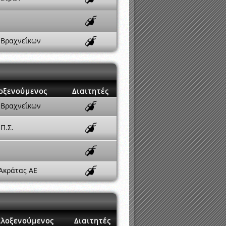
 Βραχνεΐκων
οξενούμενος
Διαιτητές
 Βραχνεΐκων
Π.Σ.
 Ακράτας ΑΕ
ιλοξενούμενος
Διαιτητές