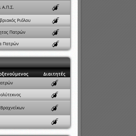
 Α.Π.Σ.
βριακός Ριόλου
ητος Πατρών
α Πατρών
οξενούμενος
Διαιτητές
Πατρών
Πολύτεκνος
 Βραχνεΐκων