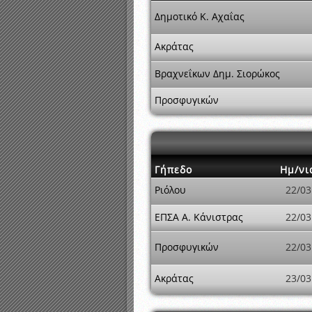
Δημοτικό Κ. Αχαΐας
Ακράτας
Βραχνεΐκων Δημ. Σιορώκος
Προσφυγικών
Γήπεδο
Ημ/νι
Ριόλου
22/03
ΕΠΣΑ Α. Κάνιστρας
22/03
Προσφυγικών
22/03
Ακράτας
23/03