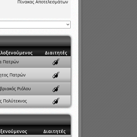
Πίνακας Αποτελεσμάτων
ιλοξενούμενος
Διαιτητές
α Πατρών
ητος Πατρών
βριακός Ριόλου
ς Πολύτεκνος
οξενούμενος
Διαιτητές