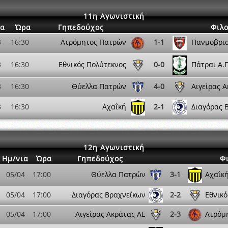
11η Αγωνιστική
ια
Ώρα
Γηπεδούχος
Φιλ
3
16:30
Ατρόμητος Πατρών
1-1
Πανμοβρια
3
16:30
Εθνικός Πολύτεκνος
0-0
Πάτραι Α.Π
3
16:30
Θύελλα Πατρών
4-0
Αιγείρας 
3
16:30
Αχαΐκή
2-1
Διαγόρας 
12η Αγωνιστική
Ημ/νια
Ώρα
Γηπεδούχος
Φ
05/04
17:00
Θύελλα Πατρών
3-1
Αχαΐκ
05/04
17:00
Διαγόρας Βραχνεΐκων
2-2
Εθνικό
05/04
17:00
Αιγείρας Ακράτας ΑΕ
2-3
Ατρόμ