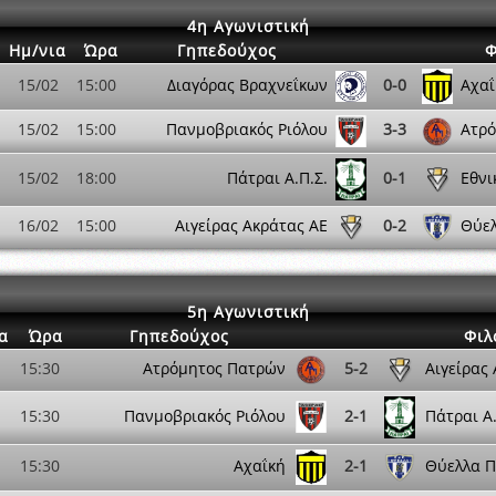
4η Αγωνιστική
Ημ/νια
Ώρα
Γηπεδούχος
Φ
15/02
15:00
Διαγόρας Βραχνεΐκων
0-0
Αχαΐ
15/02
15:00
Πανμοβριακός Ριόλου
3-3
Ατρ
15/02
18:00
Πάτραι Α.Π.Σ.
0-1
Εθνι
16/02
15:00
Αιγείρας Ακράτας ΑΕ
0-2
Θύε
5η Αγωνιστική
α
Ώρα
Γηπεδούχος
Φιλ
15:30
Ατρόμητος Πατρών
5-2
Αιγείρας
15:30
Πανμοβριακός Ριόλου
2-1
Πάτραι Α.
15:30
Αχαΐκή
2-1
Θύελλα 