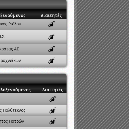
οξενούμενος
Διαιτητές
κός Ριόλου
.Σ.
Ακράτας ΑΕ
Βραχνεΐκων
ιλοξενούμενος
Διαιτητές
ή
ς Πολύτεκνος
ητος Πατρών