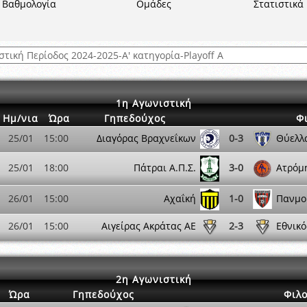
Βαθμολογία
Ομάδες
Στατιστικά
 όμιλο
ν και Κυπέλλου 2015-2016
1η Αγωνιστική
Ημ/νια
Ώρα
Γηπεδούχος
Φ
25/01
15:00
Διαγόρας Βραχνεΐκων
0-3
Θύελλ
25/01
18:00
Πάτραι Α.Π.Σ.
3-0
Ατρόμ
26/01
15:00
Αχαΐκή
1-0
Πανμο
26/01
15:00
Αιγείρας Ακράτας ΑΕ
2-3
Εθνικό
2η Αγωνιστική
Ώρα
Γηπεδούχος
Φιλ