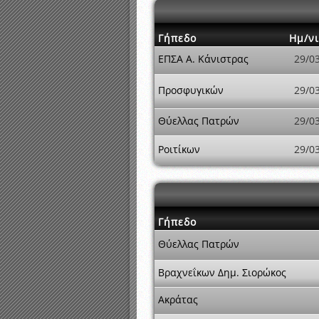
Γήπεδο
Ημ/ν
ΕΠΣΑ Α. Κάνιστρας
29/0
Προσφυγικών
29/0
Θύελλας Πατρών
29/0
Ροιτίκων
29/0
Γήπεδο
Θύελλας Πατρών
Βραχνεΐκων Δημ. Σιορώκος
Ακράτας