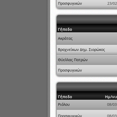
Προσφυγικών
23/02
Γήπεδο
Ακράτας
Βραχνεΐκων Δημ. Σιορώκος
Θύελλας Πατρών
Προσφυγικών
Γήπεδο
Ημ/νι
Ριόλου
08/03
Προσφυγικών
08/03