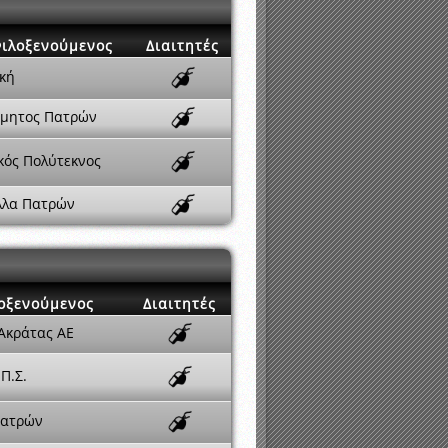
ιλοξενούμενος
Διαιτητές
κή
όμητος Πατρών
κός Πολύτεκνος
λλα Πατρών
οξενούμενος
Διαιτητές
 Ακράτας ΑΕ
Π.Σ.
Πατρών