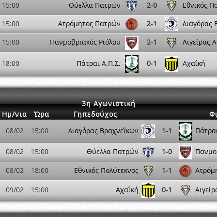
15:00
Θύελλα Πατρών
2-0
Εθνικός Π
15:00
Ατρόμητος Πατρών
2-1
Διαγόρας 
15:00
Πανμοβριακός Ριόλου
2-1
Αιγείρας 
18:00
Πάτραι Α.Π.Σ.
0-1
Αχαΐκή
3η Αγωνιστική
Ημ/νια
Ώρα
Γηπεδούχος
Φ
08/02
15:00
Διαγόρας Βραχνεΐκων
1-1
Πάτραι
08/02
15:00
Θύελλα Πατρών
1-0
Πανμο
08/02
18:00
Εθνικός Πολύτεκνος
1-1
Ατρόμ
09/02
15:00
Αχαΐκή
0-1
Αιγείρ