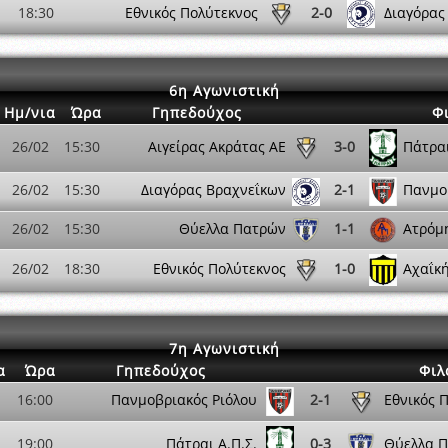
18:30
Εθνικός Πολύτεκνος
2-0
Διαγόρας
6η Αγωνιστική
Ημ/νια
Ώρα
Γηπεδούχος
Φ
26/02
15:30
Αιγείρας Ακράτας ΑΕ
3-0
Πάτραι
26/02
15:30
Διαγόρας Βραχνεΐκων
2-1
Πανμο
26/02
15:30
Θύελλα Πατρών
1-1
Ατρόμ
26/02
18:30
Εθνικός Πολύτεκνος
1-0
Αχαΐκ
7η Αγωνιστική
α
Ώρα
Γηπεδούχος
Φιλ
16:00
Πανμοβριακός Ριόλου
2-1
Εθνικός 
19:00
Πάτραι Α.Π.Σ.
0-3
Θύελλα 