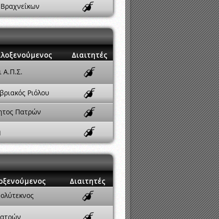
 Βραχνεΐκων
ιλοξενούμενος
Διαιτητές
 Α.Π.Σ.
βριακός Ριόλου
ητος Πατρών
ή
οξενούμενος
Διαιτητές
Πολύτεκνος
Πατρών