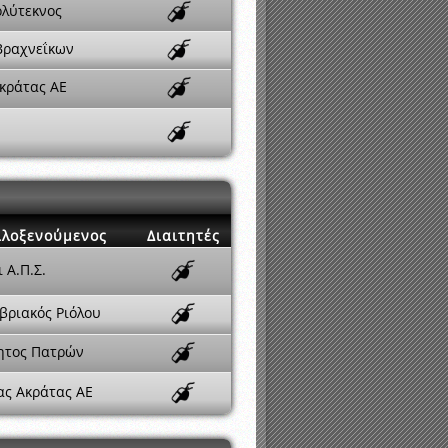
ολύτεκνος
Βραχνεΐκων
Ακράτας ΑΕ
ιλοξενούμενος
Διαιτητές
 Α.Π.Σ.
βριακός Ριόλου
ητος Πατρών
ας Ακράτας ΑΕ