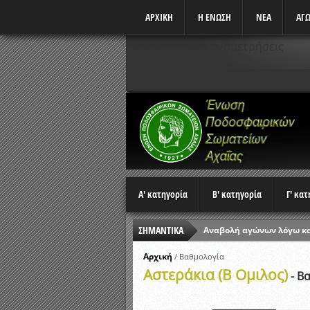
ΑΡΧΙΚΗ
Η ΕΝΩΣΗ
ΝΕΑ
ΑΓΩ
Δεν υπάρχουν αναμετρήσεις
Α' κατηγορία
Β' κατηγορία
Γ' κα
ΣΗΜΑΝΤΙΚΑ
Αναβολή αγώνων λόγω κ
Ώρες έναρξης αγώνων Π
Αρχική
/
Βαθμολογία
Αστεράκια (Β Ομιλος)
Αποτελέσματα επαναληπτ
- Β
Κλήρωση Β’ Φάσης Κυπέλ