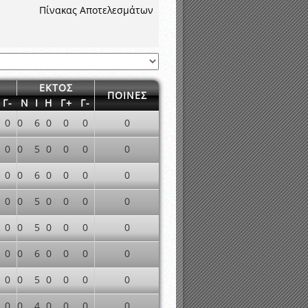
νιστικής περιόδου 2015-2016
Πίνακας Αποτελεσμάτων
ΕΚΤΟΣ
ΠΟΙΝΕΣ
Γ-
Ν
Ι
Η
Γ+
Γ-
0
0
6
0
0
0
0
0
0
5
0
0
0
0
0
0
6
0
0
0
0
0
0
5
0
0
0
0
0
0
5
0
0
0
0
0
0
6
0
0
0
0
0
0
5
0
0
0
0
0
0
4
0
0
0
0