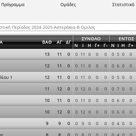
ξετάσεων Σεμιναρίου προεπιλογής Διαιτητών και Παρατηρητών ΕΠΣΑ αγω
Πρόγραμμα
Ομάδες
Στατιστικά
 όμιλο
ν και Κυπέλλου 2015-2016
ΣΥΝΟΛΟ
ΕΝΤΟΣ
Α
ΒΑΘ
ΑΓ
ΔΓ
Ν
Ι
Η
Γ+
Γ-
Ν
Ι
Η
Γ+
13
11
0
0
11
0
0
0
0
5
0
0
12
11
0
0
11
0
0
0
0
6
0
0
λίου 1
12
11
0
0
11
0
0
0
0
5
0
0
11
12
0
0
12
0
0
0
0
7
0
0
10
11
0
0
11
0
0
0
0
6
0
0
10
12
0
0
12
0
0
0
0
6
0
0
9
9
0
0
9
0
0
0
0
4
0
0
ας
8
8
0
0
8
0
0
0
0
4
0
0