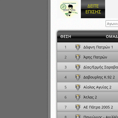
Αποτελέσματα γραπτών ε
ΔΕΙΤΕ
Καταρτισμός ομάδων ανα
ΕΠΙΣΗΣ
Κληρώσεις Πρωταθλημάτω
ΘΕΣΗ
ΟΜΑΔ
Δάφνη Πατρών 1
1
Άρης Πατρών
2
Δίας/Ερμής Σαραβα
3
Δαβουρλης Κ.92 2
4
Αίολος Αγυίας 2
5
Άτλας 2
6
ΑΕ Πάτρα 2005 2
7
Πανιώνιος - Αχιλλέ
8