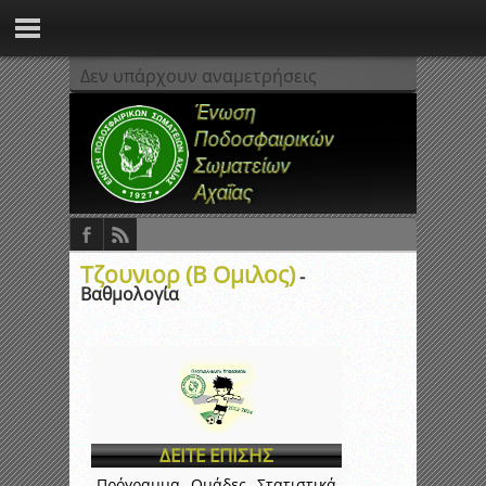
Δεν υπάρχουν αναμετρήσεις
Τζουνιορ (Β Ομιλος)
-
Βαθμολογία
ΔΕΙΤΕ ΕΠΙΣΗΣ
Πρόγραμμα
Ομάδες
Στατιστικά