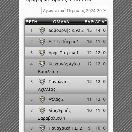
ΘΕΣΗ
ΟΜΑΔΑ
ΒΑΘ
ΑΓ
ΔΓ
Δαβουρλής Κ.92 2
1
15
14
0
Α.Π.Σ. Πάτραι 1
2
13
11
0
Άρης Πατρών 1
3
12
12
0
Κεραυνός Αγίου
4
12
12
0
Βασιλείου
Πανιώνιος
5
12
12
0
Αχιλλέας
Άτλας 2
6
11
12
0
Δίας/Ερμής
7
10
11
0
Σαραβαλίου 1
Παναχαϊκή Γ.Ε. 2
8
9
10
0