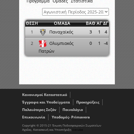
Πρόγραμμα
Ομάδες
Στατιστικά
ΘΕΣΗ
ΟΜΑΔΑ
ΒΑΘ
ΑΓ
ΔΓ
Παναχαϊκός
1
3
1
4
Ολυμπιακός
2
0
1
-4
Πατρών
Κανονισμοί Καταστατικό
Έγγραφα και Υποδείγματα
Προκηρύξεις
Παλαιότερες Σεζόν
Ποινολόγιο
Επικοινωνία
Υποδομές- Primavera
Copyright © 2015-21 Ένωση Ποδοσφαιρικών Σωματείων
Αχαΐας. Κατασκευή και Υποστήριξη
icecube