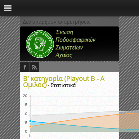
Δεν υπάρχουν αναμετρήσεις
Β' κατηγορία (Playout B - A
Ομιλος)
- Στατιστικά