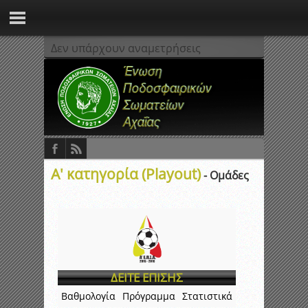
Δεν υπάρχουν αναμετρήσεις
Α' κατηγορία (Playout)
- Ομάδες
ΔΕΙΤΕ ΕΠΙΣΗΣ
Βαθμολογία
Πρόγραμμα
Στατιστικά