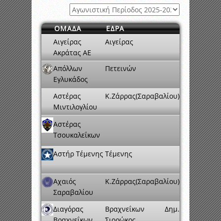
ΟΜΑΔΑ
ΕΔΡΑ
Αιγείρας
Αιγείρας
Ακράτας ΑΕ
Απόλλων
Πετεινών
Εγλυκάδος
Αστέρας
Κ.Ζάρρας(Σαραβαλίου)
Μιντιλογλίου
Αστέρας
Τσουκαλεΐκων
Αστήρ Τέμενης
Τέμενης
Αχαιός
Κ.Ζάρρας(Σαραβαλίου)
Σαραβαλίου
Διαγόρας
Βραχνεΐκων Δημ.
Βραχνεΐκων
Σιορώκος