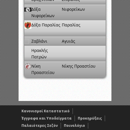
Δόξα
Νιφορεΐκων
Νιφορεΐκων
Δόξα Παραλίας
Παραλίας
Ζαβλάνι
Αγυιάς
Ηρακλής
Πατρών
Νίκη
Νίκης Προαστίου
Προαστείου
Κανονισμοί Καταστατικό
Έγγραφα και Υποδείγματα
Προκηρύξεις
Παλαιότερες Σεζόν
Ποινολόγιο