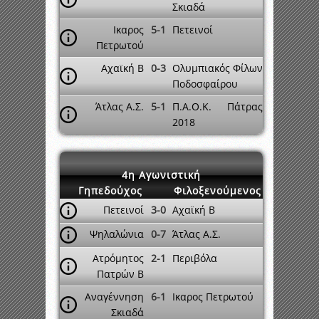
Σκιαδά
Ικαρος
5-1
Πετεινοί
Πετρωτού
Αχαϊκή Β
0-3
Ολυμπιακός Φίλων
Ποδοσφαίρου
Άτλας Α.Σ.
5-1
Π.Α.Ο.Κ. Πάτρας
2018
4η Αγωνιστική
Γηπεδούχος
Φιλοξενούμενος
Πετεινοί
3-0
Αχαϊκή Β
Ψηλαλώνια
0-7
Άτλας Α.Σ.
Ατρόμητος
2-1
Περιβόλα
Πατρών Β
Αναγέννηση
6-1
Ικαρος Πετρωτού
Σκιαδά