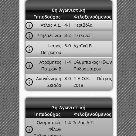
6η Αγωνιστική
Γηπεδούχος
Φιλοξενούμενος
Άτλας Α.Σ.
4-1
Περιβόλα
Ψηλαλώνια
3-2
Πετεινοί
Ικαρος
3-0
Αχαϊκή Β
Πετρωτού
Ατρόμητος
1-4
Ολυμπιακός Φίλων
Πατρών Β
Ποδοσφαίρου
Αναγέννηση
3-0
Π.Α.Ο.Κ. Πάτρας
Σκιαδά
2018
7η Αγωνιστική
Γηπεδούχος
Φιλοξενούμενος
Ολυμπιακός
1-4
Άτλας Α.Σ.
Φίλων
Ποδοσφαίρου