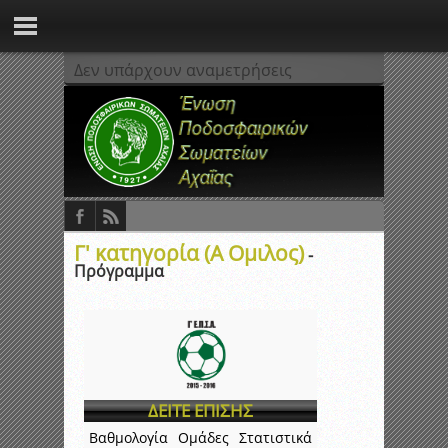
Δεν υπάρχουν αναμετρήσεις
Γ' κατηγορία (Α Ομιλος)
-
Πρόγραμμα
ΔΕΙΤΕ ΕΠΙΣΗΣ
Βαθμολογία
Ομάδες
Στατιστικά