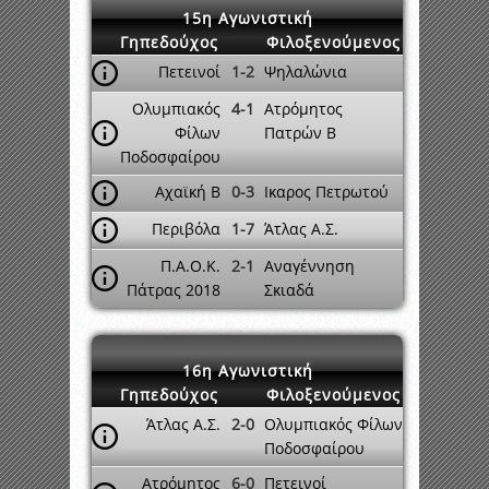
15η Αγωνιστική
Γηπεδούχος
Φιλοξενούμενος
Πετεινοί
1-2
Ψηλαλώνια
Ολυμπιακός
4-1
Ατρόμητος
Φίλων
Πατρών Β
Ποδοσφαίρου
Αχαϊκή Β
0-3
Ικαρος Πετρωτού
Περιβόλα
1-7
Άτλας Α.Σ.
Π.Α.Ο.Κ.
2-1
Αναγέννηση
Πάτρας 2018
Σκιαδά
16η Αγωνιστική
Γηπεδούχος
Φιλοξενούμενος
Άτλας Α.Σ.
2-0
Ολυμπιακός Φίλων
Ποδοσφαίρου
Ατρόμητος
6-0
Πετεινοί