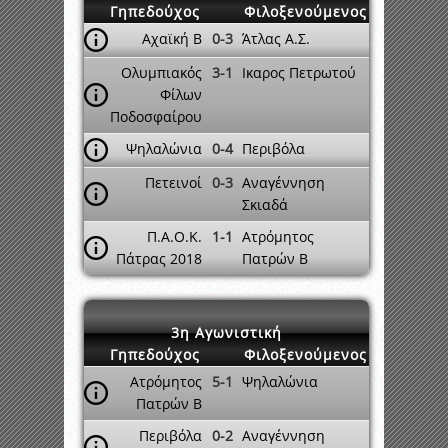
Γηπεδούχος
Φιλοξενούμενος
Αχαϊκή Β
0-3
Άτλας Α.Σ.
Ολυμπιακός
3-1
Ικαρος Πετρωτού
Φίλων
Ποδοσφαίρου
Ψηλαλώνια
0-4
Περιβόλα
Πετεινοί
0-3
Αναγέννηση
Σκιαδά
Π.Α.Ο.Κ.
1-1
Ατρόμητος
Πάτρας 2018
Πατρών Β
3η Αγωνιστική
Γηπεδούχος
Φιλοξενούμενος
Ατρόμητος
5-1
Ψηλαλώνια
Πατρών Β
Περιβόλα
0-2
Αναγέννηση