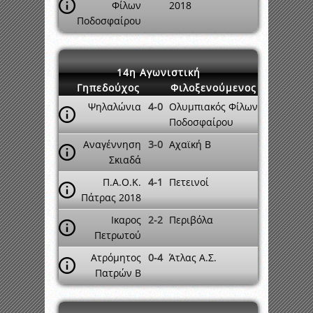
Φίλων
2018
Ποδοσφαίρου
14η Αγωνιστική
Γηπεδούχος
Φιλοξενούμενος
Ψηλαλώνια
4-0
Ολυμπιακός Φίλων
Ποδοσφαίρου
Αναγέννηση
3-0
Αχαϊκή Β
Σκιαδά
Π.Α.Ο.Κ.
4-1
Πετεινοί
Πάτρας 2018
Ικαρος
2-2
Περιβόλα
Πετρωτού
Ατρόμητος
0-4
Άτλας Α.Σ.
Πατρών Β