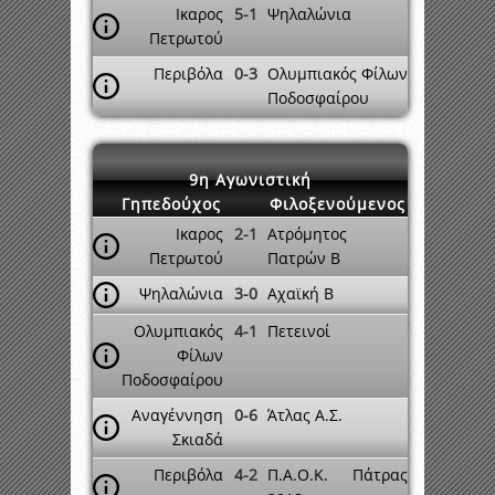
Ικαρος
5-1
Ψηλαλώνια
Πετρωτού
Περιβόλα
0-3
Ολυμπιακός Φίλων
Ποδοσφαίρου
9η Αγωνιστική
Γηπεδούχος
Φιλοξενούμενος
Ικαρος
2-1
Ατρόμητος
Πετρωτού
Πατρών Β
Ψηλαλώνια
3-0
Αχαϊκή Β
Ολυμπιακός
4-1
Πετεινοί
Φίλων
Ποδοσφαίρου
Αναγέννηση
0-6
Άτλας Α.Σ.
Σκιαδά
Περιβόλα
4-2
Π.Α.Ο.Κ. Πάτρας