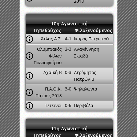
2018
10η Αγωνιστική
Γηπεδούχος
Φιλοξενούμενος
Άτλας Α.Σ.
4-1
Ικαρος Πετρωτού
Ολυμπιακός
2-3
Αναγέννηση
Φίλων
Σκιαδά
Ποδοσφαίρου
Αχαϊκή Β
0-3
Ατρόμητος
Πατρών Β
Π.Α.Ο.Κ.
3-0
Ψηλαλώνια
Πάτρας 2018
Πετεινοί
0-6
Περιβόλα
11η Αγωνιστική
Γηπεδούχος
Φιλοξενούμενος