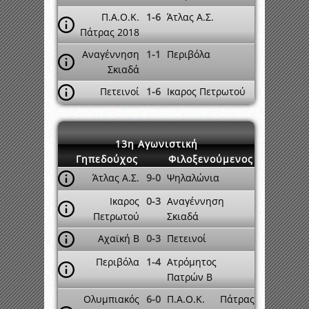
Π.Α.Ο.Κ.
1-6
Άτλας Α.Σ.
Πάτρας 2018
Αναγέννηση
1-1
Περιβόλα
Σκιαδά
Πετεινοί
1-6
Ικαρος Πετρωτού
13η Αγωνιστική
Γηπεδούχος
Φιλοξενούμενος
Άτλας Α.Σ.
9-0
Ψηλαλώνια
Ικαρος
0-3
Αναγέννηση
Πετρωτού
Σκιαδά
Αχαϊκή Β
0-3
Πετεινοί
Περιβόλα
1-4
Ατρόμητος
Πατρών Β
Ολυμπιακός
6-0
Π.Α.Ο.Κ. Πάτρας