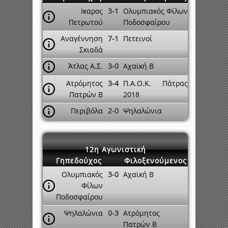
Ικαρος
3-1
Ολυμπιακός Φίλων
Πετρωτού
Ποδοσφαίρου
Αναγέννηση
7-1
Πετεινοί
Σκιαδά
Άτλας Α.Σ.
3-0
Αχαϊκή Β
Ατρόμητος
3-4
Π.Α.Ο.Κ. Πάτρας
Πατρών Β
2018
Περιβόλα
2-0
Ψηλαλώνια
12η Αγωνιστική
Γηπεδούχος
Φιλοξενούμενος
Ολυμπιακός
3-0
Αχαϊκή Β
Φίλων
Ποδοσφαίρου
Ψηλαλώνια
0-3
Ατρόμητος
Πατρών Β