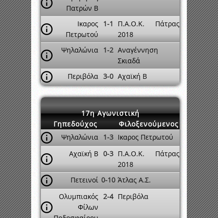
Πατρών Β
Ικαρος
1-1
Π.Α.Ο.Κ. Πάτρας
Πετρωτού
2018
Ψηλαλώνια
1-2
Αναγέννηση
Σκιαδά
Περιβόλα
3-0
Αχαϊκή Β
17η Αγωνιστική
Γηπεδούχος
Φιλοξενούμενος
Ψηλαλώνια
1-3
Ικαρος Πετρωτού
Αχαϊκή Β
0-3
Π.Α.Ο.Κ. Πάτρας
2018
Πετεινοί
0-10
Άτλας Α.Σ.
Ολυμπιακός
2-4
Περιβόλα
Φίλων
Ποδοσφαίρου